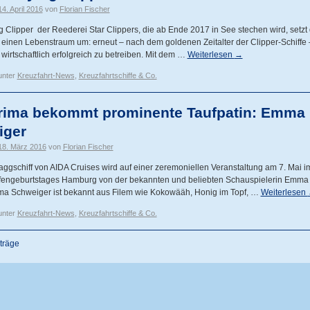
14. April 2016
von
Florian Fischer
ng Clipper der Reederei Star Clippers, die ab Ende 2017 in See stechen wird, setz
t einen Lebenstraum um: erneut – nach dem goldenen Zeitalter der Clipper-Schiffe 
 wirtschaftlich erfolgreich zu betreiben. Mit dem …
Weiterlesen
→
unter
Kreuzfahrt-News
,
Kreuzfahrtschiffe & Co.
rima bekommt prominente Taufpatin: Emma
iger
18. März 2016
von
Florian Fischer
ggschiff von AIDA Cruises wird auf einer zeremoniellen Veranstaltung am 7. Mai
fengeburtstages Hamburg von der bekannten und beliebten Schauspielerin Emma
ma Schweiger ist bekannt aus Filem wie Kokowääh, Honig im Topf, …
Weiterlesen
unter
Kreuzfahrt-News
,
Kreuzfahrtschiffe & Co.
träge