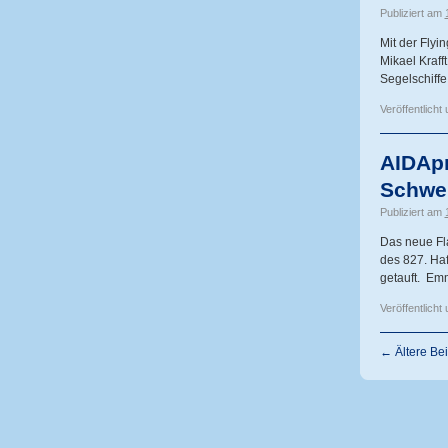
Publiziert am
Mit der Flyi
Mikael Kraff
Segelschiffe
Veröffentlicht 
AIDAp
Schwe
Publiziert am
Das neue Fla
des 827. Ha
getauft. Em
Veröffentlicht 
←
Ältere Bei