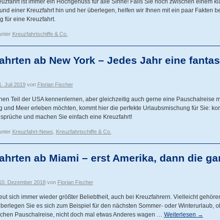
uzfahrt ist immer ein Hochgenuss für alle Sinne! Falls Sie noch zwischen einem k
und einer Kreuzfahrt hin und her überlegen, helfen wir Ihnen mit ein paar Fakten be
 für eine Kreuzfahrt.
unter
Kreuzfahrtschiffe & Co.
ahrten ab New York – Jedes Jahr eine fantas
1. Juli 2019
von
Florian Fischer
en Teil der USA kennenlernen, aber gleichzeitig auch gerne eine Pauschalreise m
 und Meer erleben möchten, kommt hier die perfekte Urlaubsmischung für Sie: ko
nsprüche und machen Sie einfach eine Kreuzfahrt!
unter
Kreuzfahrt-News
,
Kreuzfahrtschiffe & Co.
ahrten ab Miami – erst Amerika, dann die ga
10. Dezember 2018
von
Florian Fischer
eut sich immer wieder größter Beliebtheit, auch bei Kreuzfahrern. Vielleicht gehör
berlegen Sie es sich zum Beispiel für den nächsten Sommer- oder Winterurlaub, ob
ischen Pauschalreise, nicht doch mal etwas Anderes wagen …
Weiterlesen
→