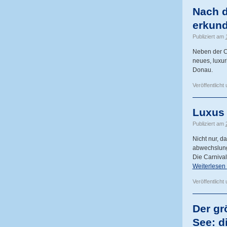
Nach d
erkun
Publiziert am
Neben der Cr
neues, luxur
Donau.
Veröffentlicht 
Luxus 
Publiziert am
Nicht nur, d
abwechslungs
Die Carnival
Weiterlesen
Veröffentlicht 
Der gr
See: d