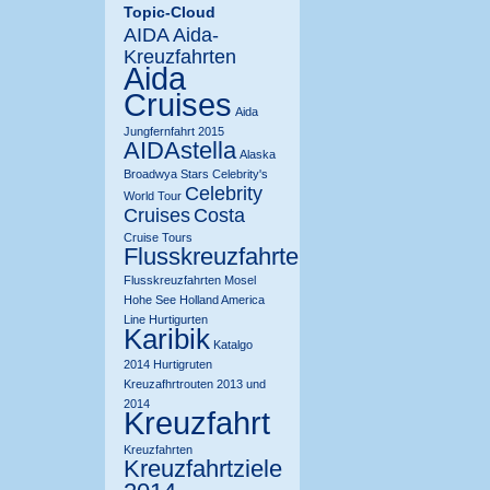
Topic-Cloud
AIDA
Aida-
Kreuzfahrten
Aida
Cruises
Aida
Jungfernfahrt 2015
AIDAstella
Alaska
Broadwya Stars
Celebrity's
Celebrity
World Tour
Cruises
Costa
Cruise Tours
Flusskreuzfahrten
Flusskreuzfahrten Mosel
Hohe See
Holland America
Line
Hurtigurten
Karibik
Katalgo
2014 Hurtigruten
Kreuzafhrtrouten 2013 und
2014
Kreuzfahrt
Kreuzfahrten
Kreuzfahrtziele