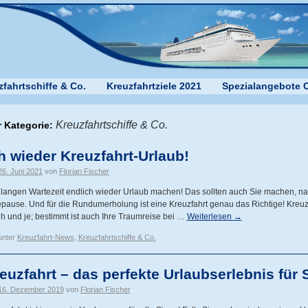
zfahrtschiffe & Co.
Kreuzfahrtziele 2021
Spezialangebote C
Kreuzfahrtschiffe & Co.
r Kategorie:
h wieder Kreuzfahrt-Urlaub!
26. Juni 2021
von
Florian Fischer
 langen Wartezeit endlich wieder Urlaub machen! Das sollten auch Sie machen, na
pause. Und für die Rundumerholung ist eine Kreuzfahrt genau das Richtige! Kreuz
eh und je; bestimmt ist auch Ihre Traumreise bei …
Weiterlesen
→
unter
Kreuzfahrt-News
,
Kreuzfahrtschiffe & Co.
euzfahrt – das perfekte Urlaubserlebnis für 
16. Dezember 2019
von
Florian Fischer