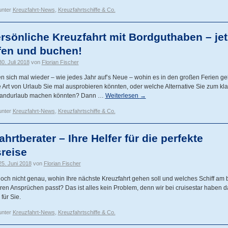
unter
Kreuzfahrt-News
,
Kreuzfahrtschiffe & Co.
ersönliche Kreuzfahrt mit Bordguthaben – jet
fen und buchen!
30. Juli 2018
von
Florian Fischer
n sich mal wieder – wie jedes Jahr auf’s Neue – wohin es in den großen Ferien ge
Art von Urlaub Sie mal ausprobieren könnten, oder welche Alternative Sie zum kla
trandurlaub machen könnten? Dann …
Weiterlesen
→
unter
Kreuzfahrt-News
,
Kreuzfahrtschiffe & Co.
hrtberater – Ihre Helfer für die perfekte
sreise
25. Juni 2018
von
Florian Fischer
och nicht genau, wohin Ihre nächste Kreuzfahrt gehen soll und welches Schiff am 
ren Ansprüchen passt? Das ist alles kein Problem, denn wir bei cruisestar haben d
für Sie.
unter
Kreuzfahrt-News
,
Kreuzfahrtschiffe & Co.