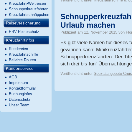
Veröffentlicht unter
Kreuzfahrtschiffe & C
-
Kreuzfahrt
Weltreisen
Schnupperkreuzfahrten
Kreuzfahrtschnäppchen
Schnupperkreuzfahr
Reiseversicherung
Urlaub machen
ERV Reiseschutz
Publiziert am
12. November 2015
von
Flo
Kreuzfahrtinfos
Es gibt viele Namen für dieses t
Reedereien
gewinnen kann: Minikreuzfahrten
Kreuzfahrtschiffe
Schnupperkreuzfahrten. Der Tite
Beliebte Routen
sich drei bis fünf Übernachtun
Kundenservice
Veröffentlicht unter
Spezialangebote Crui
AGB
Impressum
Kontaktformular
Buchunginfos
Datenschutz
Unser Team