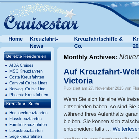
Home
Kreuzfahrt-
Kreuzfahrtschiffe &
Kr
News
Co.
20
Novem
Beliebte Reedereien
Monthly Archives:
AIDA Cruises
Auf Kreuzfahrt-Welt
MSC Kreuzfahrten
Costa Kreuzfahrten
Victoria
Carnival Cruise Lines
Publiziert am
27. November 2015
von
Flo
Norweg. Cruise Line
Phoenix Kreuzfahrten
Wenn Sie sich für eine Weltreis
Kreuzfahrt-Suche
entschieden haben, so sind Sie
Hochseekreuzfahrten
während Ihres Aufenthalts garan
Flusskreuzfahrten
bleiben. Sie können sich zwisch
Familienkreuzfahrten
entscheiden; falls …
Weiterles
Luxuskreuzfahrten
Segelkreuzfahrten