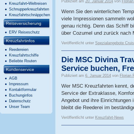
Publiziert am
20. Januar 2014
von
Florian
-
Kreuzfahrt
Weltreisen
Schnupperkreuzfahrten
Wenn Sie den winterlichen Temp
Kreuzfahrtschnäppchen
viele Impressionen sammeln wol
Reiseversicherung
genau richtig. Denn das Schiff 
ERV Reiseschutz
über Cozumel und zurück nach
Kreuzfahrtinfos
Veröffentlicht unter
Spezialangebote Crui
Reedereien
Kreuzfahrtschiffe
Die MSC Divina Tra
Beliebte Routen
Service buchen, Fre
Kundenservice
Publiziert am
6. Januar 2014
von
Florian 
AGB
Impressum
Wer MSC Kreuzfahrten kennt, der
Kontaktformular
Service der Extraklasse, Komfort
Buchunginfos
Angebot und ihre Einrichtungen 
Datenschutz
Unser Team
bleibt die Reederei im beständ
Veröffentlicht unter
Kreuzfahrt-News