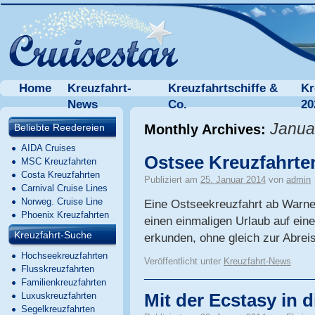
Home
Kreuzfahrt-
Kreuzfahrtschiffe &
Kr
News
Co.
20
Janua
Beliebte Reedereien
Monthly Archives:
AIDA Cruises
Ostsee Kreuzfahrt
MSC Kreuzfahrten
Costa Kreuzfahrten
Publiziert am
25. Januar 2014
von
admin
Carnival Cruise Lines
Norweg. Cruise Line
Eine Ostseekreuzfahrt ab Warne
Phoenix Kreuzfahrten
einen einmaligen Urlaub auf eine
Kreuzfahrt-Suche
erkunden, ohne gleich zur Abrei
Hochseekreuzfahrten
Veröffentlicht unter
Kreuzfahrt-News
Flusskreuzfahrten
Familienkreuzfahrten
Luxuskreuzfahrten
Mit der Ecstasy in 
Segelkreuzfahrten