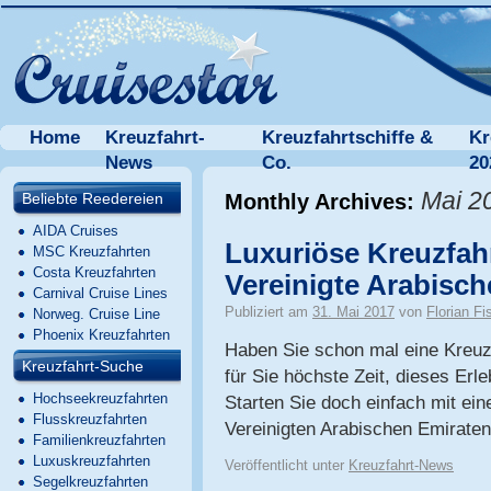
Home
Kreuzfahrt-
Kreuzfahrtschiffe &
Kr
News
Co.
20
Mai 2
Beliebte Reedereien
Monthly Archives:
AIDA Cruises
Luxuriöse Kreuzfahr
MSC Kreuzfahrten
Costa Kreuzfahrten
Vereinigte Arabisc
Carnival Cruise Lines
Publiziert am
31. Mai 2017
von
Florian Fi
Norweg. Cruise Line
Phoenix Kreuzfahrten
Haben Sie schon mal eine Kreu
Kreuzfahrt-Suche
für Sie höchste Zeit, dieses Erl
Hochseekreuzfahrten
Starten Sie doch einfach mit ein
Flusskreuzfahrten
Vereinigten Arabischen Emiraten
Familienkreuzfahrten
Luxuskreuzfahrten
Veröffentlicht unter
Kreuzfahrt-News
Segelkreuzfahrten