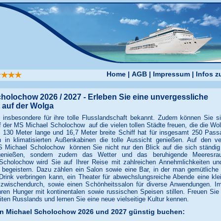
Home
|
AGB
|
Impressum
|
Infos 
holochow 2026 / 2027 - Erleben Sie eine unvergessliche
 auf der Wolga
 insbesondere für ihre tolle Flusslandschaft bekannt. Zudem können Sie si
f der MS Michael Scholochow auf die vielen tollen Städte freuen, die die Wo
 130 Meter lange und 16,7 Meter breite Schiff hat für insgesamt 250 Passa
 in klimatisierten Außenkabinen die tolle Aussicht genießen. Auf den v
 Michael Scholochow können Sie nicht nur den Blick auf die sich ständi
genießen, sondern zudem das Wetter und das beruhigende Meeresra
cholochow wird Sie auf Ihrer Reise mit zahlreichen Annehmlichkeiten und
 begeistern. Dazu zählen ein Salon sowie eine Bar, in der man gemütliche
rink verbringen kann, ein Theater für abwechslungsreiche Abende eine kle
 zwischendurch, sowie einen Schönheitssalon für diverse Anwendungen. I
ren Hunger mit kontinentalen sowie russischen Speisen stillen. Freuen Sie 
ten Russlands und lernen Sie eine neue vielseitige Kultur kennen.
en Michael Scholochow 2026 und 2027 günstig buchen: