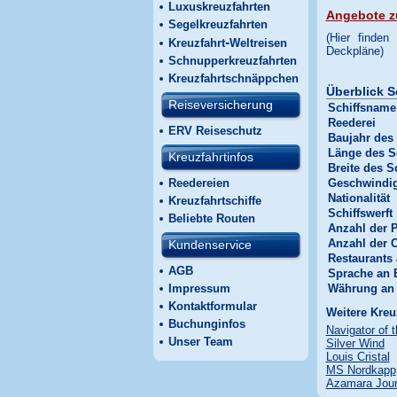
Luxuskreuzfahrten
Angebote z
Segelkreuzfahrten
(Hier finden
-
Kreuzfahrt
Weltreisen
Deckpläne)
Schnupperkreuzfahrten
Kreuzfahrtschnäppchen
Überblick S
Reiseversicherung
Schiffsname
Reederei
ERV Reiseschutz
Baujahr des 
Länge des S
Kreuzfahrtinfos
Breite des S
Reedereien
Geschwindig
Nationalität
Kreuzfahrtschiffe
Schiffswerft
Beliebte Routen
Anzahl der 
Anzahl der 
Kundenservice
Restaurants
AGB
Sprache an 
Impressum
Währung an
Kontaktformular
Weitere Kreu
Buchunginfos
Navigator of 
Unser Team
Silver Wind
Louis Cristal
MS Nordkapp
Azamara Jou