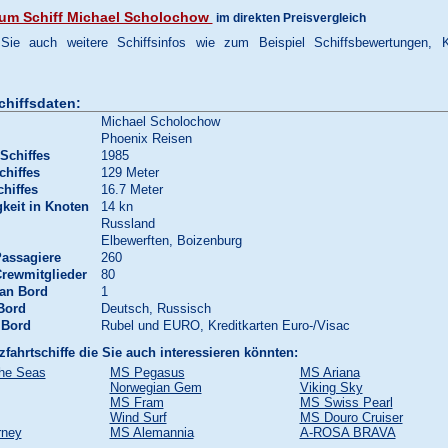
um Schiff Michael Scholochow
im direkten Preisvergleich
 Sie auch weitere Schiffsinfos wie zum Beispiel Schiffsbewertungen, 
chiffsdaten:
Michael Scholochow
Phoenix Reisen
Schiffes
1985
chiffes
129 Meter
chiffes
16.7 Meter
keit in Knoten
14 kn
Russland
Elbewerften, Boizenburg
Passagiere
260
Crewmitglieder
80
 an Bord
1
Bord
Deutsch, Russisch
 Bord
Rubel und EURO, Kreditkarten Euro-/Visac
zfahrtschiffe die Sie auch interessieren könnten:
the Seas
MS Pegasus
MS Ariana
Norwegian Gem
Viking Sky
MS Fram
MS Swiss Pearl
Wind Surf
MS Douro Cruiser
rney
MS Alemannia
A-ROSA BRAVA