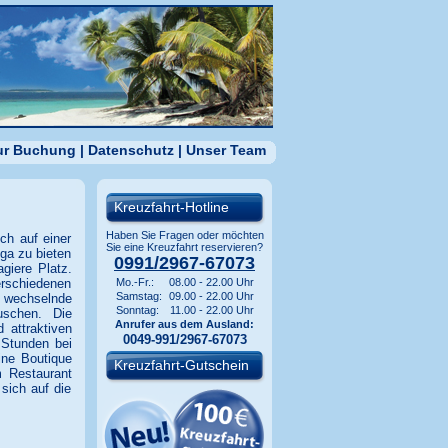
zur Buchung
|
Datenschutz
|
Unser Team
Kreuzfahrt-Hotline
Haben Sie Fragen oder möchten
ch auf einer
Sie eine Kreuzfahrt reservieren?
lga zu bieten
0991/2967-67073
giere Platz.
erschiedenen
Mo.-Fr.:
08.00 - 22.00 Uhr
Samstag:
09.00 - 22.00 Uhr
g wechselnde
Sonntag:
11.00 - 22.00 Uhr
uschen. Die
Anrufer aus dem Ausland:
 attraktiven
0049-991/2967-67073
 Stunden bei
ine Boutique
Kreuzfahrt-Gutschein
m Restaurant
sich auf die