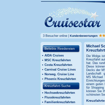
3 Besucher online |
Kundenbewertungen
Michael Sc
Beliebte Reedereien
Kreuzfahrt
AIDA Cruises
Die Wolga ist
Kreuzfahrt au
MSC Kreuzfahrten
hat. Das rund
Costa Kreuzfahrten
Diese können
Carnival Cruise Lines
Decks der MS
Landschaft 
Norweg. Cruise Line
MS Michael S
Phoenix Kreuzfahrten
Einrichtungen
einem guten D
Kreuzfahrt-Suche
für Shopping
können Sie Ih
Hochseekreuzfahrten
schönsten Sei
Flusskreuzfahrten
Kreuzfahrt
Familienkreuzfahrten