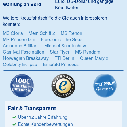
Euro, US-Dollar und gängige
Währung an Bord
Kreditkarten
Weitere Kreuzfahrtschiffe die Sie auch interessieren
könnten:
MS Gloria
Mein Schiff 2
MS Renoir
MS Prinsendam
Freedom of the Seas
Amadeus Brilliant
Michael Scholochow
Carnival Fascination
Star Flyer
MS Ryndam
Norwegian Breakaway
FTI Berlin
Queen Mary 2
Celebrity Eclipse
Emerald Princess
Fair & Transparent
Über 12 Jahre Erfahrung
Echte Kundenbewertungen