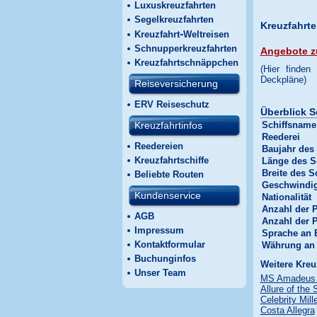
Luxuskreuzfahrten
Segelkreuzfahrten
Kreuzfahrt
-
Kreuzfahrt
Weltreisen
Schnupperkreuzfahrten
Angebote z
Kreuzfahrtschnäppchen
(Hier finden
Deckpläne)
Reiseversicherung
ERV Reiseschutz
Überblick S
Kreuzfahrtinfos
Schiffsname
Reederei
Reedereien
Baujahr des 
Kreuzfahrtschiffe
Länge des S
Breite des S
Beliebte Routen
Geschwindig
Kundenservice
Nationalität
Anzahl der 
AGB
Anzahl der 
Impressum
Sprache an 
Kontaktformular
Währung an
Buchunginfos
Weitere Kreu
Unser Team
MS Amadeus 
Allure of the
Celebrity Mil
Costa Allegra