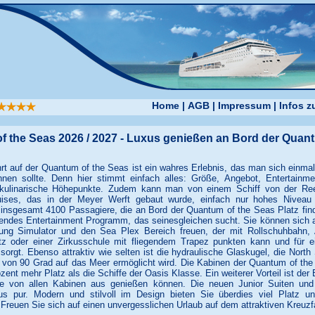
Home
|
AGB
|
Impressum
|
Infos 
 the Seas 2026 / 2027 - Luxus genießen an Bord der Quan
rt auf der Quantum of the Seas ist ein wahres Erlebnis, das man sich einma
nen sollte. Denn hier stimmt einfach alles: Größe, Angebot, Entertainm
kulinarische Höhepunkte. Zudem kann man von einem Schiff von der Ree
uises, das in der Meyer Werft gebaut wurde, einfach nur hohes Niveau 
 insgesamt 4100 Passagiere, die an Bord der Quantum of the Seas Platz find
endes Entertainment Programm, das seinesgleichen sucht. Sie können sich a
rung Simulator und den Sea Plex Bereich freuen, der mit Rollschuhbahn, 
atz oder einer Zirkusschule mit fliegendem Trapez punkten kann und für e
orgt. Ebenso attraktiv wie selten ist die hydraulische Glaskugel, die North 
 von 90 Grad auf das Meer ermöglicht wird. Die Kabinen der Quantum of the
ent mehr Platz als die Schiffe der Oasis Klasse. Ein weiterer Vorteil ist der 
e von allen Kabinen aus genießen können. Die neuen Junior Suiten und 
us pur. Modern und stilvoll im Design bieten Sie überdies viel Platz 
. Freuen Sie sich auf einen unvergesslichen Urlaub auf dem attraktiven Kreuzfa