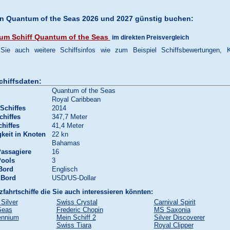
en Quantum of the Seas 2026 und 2027 günstig buchen:
um Schiff Quantum of the Seas
im direkten Preisvergleich
 Sie auch weitere Schiffsinfos wie zum Beispiel Schiffsbewertungen, 
chiffsdaten:
Quantum of the Seas
Royal Caribbean
Schiffes
2014
chiffes
347,7 Meter
chiffes
41,4 Meter
keit in Knoten
22 kn
Bahamas
Passagiere
16
Pools
3
Bord
Englisch
 Bord
USD/US-Dollar
zfahrtschiffe die Sie auch interessieren könnten:
Silver
Swiss Crystal
Carnival Spirit
 Seas
Frederic Chopin
MS Saxonia
lennium
Mein Schiff 2
Silver Discoverer
Swiss Tiara
Royal Clipper