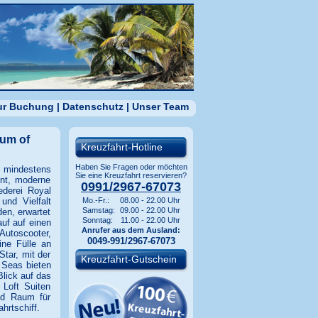
zur Buchung
|
Datenschutz
|
Unser Team
tum of
Kreuzfahrt-Hotline
Haben Sie Fragen oder möchten
l mindestens
Sie eine Kreuzfahrt reservieren?
ent, moderne
0991/2967-67073
derei Royal
und Vielfalt
Mo.-Fr.:
08.00 - 22.00 Uhr
Samstag:
09.00 - 22.00 Uhr
en, erwartet
Sonntag:
11.00 - 22.00 Uhr
uf auf einen
Anrufer aus dem Ausland:
Autoscooter,
0049-991/2967-67073
ine Fülle an
Star, mit der
Kreuzfahrt-Gutschein
 Seas bieten
Blick auf das
Loft Suiten
und Raum für
hrtschiff.