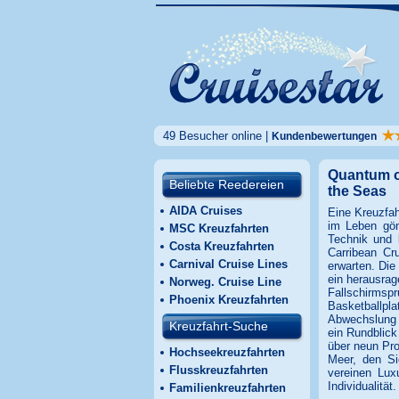
49 Besucher online |
Kundenbewertungen
Quantum of
Beliebte Reedereien
the Seas
AIDA Cruises
Eine Kreuzfah
im Leben gön
MSC Kreuzfahrten
Technik und 
Costa Kreuzfahrten
Carribean Cr
Carnival Cruise Lines
erwarten. Die
ein herausrag
Norweg. Cruise Line
Fallschirmsp
Phoenix Kreuzfahrten
Basketballpl
Abwechslung s
Kreuzfahrt-Suche
ein Rundblick
über neun Proz
Hochseekreuzfahrten
Meer, den Si
Flusskreuzfahrten
vereinen Lux
Individualität
Familienkreuzfahrten