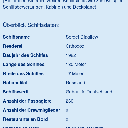
(Hier finden Sie auch weitere Schiffsinfos wie zum Beispiel
Schiffsbewertungen, Kabinen und Deckpläne)
Überblick Schiffsdaten:
Schiffsname
Sergej Djagilew
Reederei
Orthodox
Baujahr des Schiffes
1982
Länge des Schiffes
130 Meter
Breite des Schiffes
17 Meter
Nationalität
Russland
Schiffswerft
Gebaut in Deutschland
Anzahl der Passagiere
260
Anzahl der Crewmitglieder
0
Restaurants an Bord
2