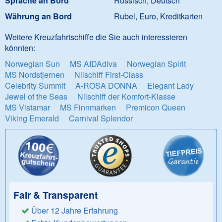
Sprache an Bord
Russisch, Deutsch
Währung an Bord
Rubel, Euro, Kreditkarten
Weitere Kreuzfahrtschiffe die Sie auch interessieren
könnten:
Norwegian Sun
MS AIDAdiva
Norwegian Spirit
MS Nordstjernen
Nilschiff First-Class
Celebrity Summit
A-ROSA DONNA
Elegant Lady
Jewel of the Seas
Nilschiff der Komfort-Klasse
MS Vistamar
MS Finnmarken
Premicon Queen
Viking Emerald
Carnival Splendor
Fair & Transparent
Über 12 Jahre Erfahrung