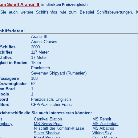
m Schiff Aranui III
im direkten Preisvergleich
 Sie auch weitere Schiffsinfos wie zum Beispiel Schiffsbewertungen, 
chiffsdaten:
Aranui III
Aranui Cruises
Schiffes
2000
chiffes
117 Meter
chiffes
17 Meter
keit in Knoten
15 kn
Frankreich
Severnav Shipyard (Rumänien)
Passagiere
188
Crewmitglieder
62
 an Bord
1
Pools
1
Bord
Französisch, Englisch
 Bord
CFP/Pazifischer Franc
zfahrtschiffe die Sie auch interessieren könnten:
ss
Carnival Elation
MS Renoir
mphony
MS Swiss Pearl
MS Zuiderdam
Nilschiff der Komfort-Klasse
MS Albatros
Silver Shadow
Viking Sky
a
Regal Princess
Costa Magica