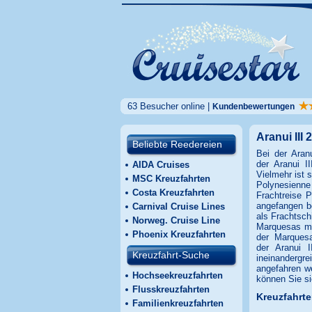
63 Besucher online |
Kundenbewertungen
Aranui III 
Beliebte Reedereien
Bei der Aranu
der Aranui I
AIDA Cruises
Vielmehr ist 
MSC Kreuzfahrten
Polynesienne
Costa Kreuzfahrten
Frachtreise 
angefangen be
Carnival Cruise Lines
als Frachtsch
Norweg. Cruise Line
Marquesas mit
Phoenix Kreuzfahrten
der Marquesa
der Aranui I
Kreuzfahrt-Suche
ineinandergr
angefahren w
Hochseekreuzfahrten
können Sie si
Flusskreuzfahrten
Kreuzfahrte
Familienkreuzfahrten