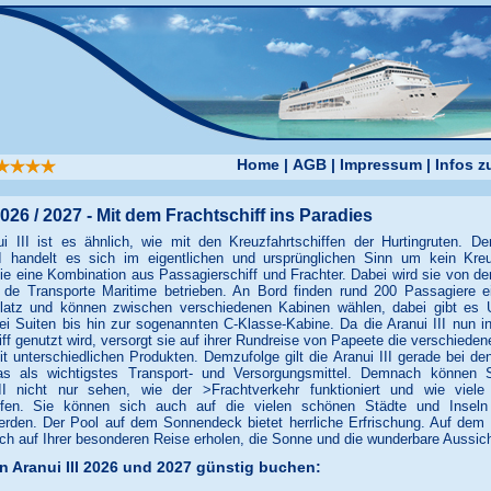
Home
|
AGB
|
Impressum
|
Infos 
2026 / 2027 - Mit dem Frachtschiff ins Paradies
i III ist es ähnlich, wie mit den Kreuzfahrtschiffen der Hurtingruten. D
II handelt es sich im eigentlichen und ursprünglichen Sinn um kein Kreuz
sie eine Kombination aus Passagierschiff und Frachter. Dabei wird sie von d
 de Transporte Maritime betrieben. An Bord finden rund 200 Passagiere e
Platz und können zwischen verschiedenen Kabinen wählen, dabei gibt es 
i Suiten bis hin zur sogenannten C-Klasse-Kabine. Da die Aranui III nun in 
iff genutzt wird, versorgt sie auf ihrer Rundreise von Papeete die verschieden
 unterschiedlichen Produkten. Demzufolge gilt die Aranui III gerade bei d
s als wichtigstes Transport- und Versorgungsmittel. Demnach können 
II nicht nur sehen, wie der >Frachtverkehr funktioniert und wie viele
eifen. Sie können sich auch auf die vielen schönen Städte und Inseln 
erden. Der Pool auf dem Sonnendeck bietet herrliche Erfrischung. Auf de
ch auf Ihrer besonderen Reise erholen, die Sonne und die wunderbare Aussic
n Aranui III 2026 und 2027 günstig buchen: