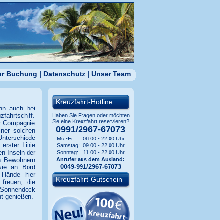
zur Buchung
|
Datenschutz
|
Unser Team
Kreuzfahrt-Hotline
enn auch bei
fahrtschiff.
Haben Sie Fragen oder möchten
Sie eine Kreuzfahrt reservieren?
er Compagnie
0991/2967-67073
iner solchen
Unterschiede
Mo.-Fr.:
08.00 - 22.00 Uhr
erster Linie
Samstag:
09.00 - 22.00 Uhr
en Inseln der
Sonntag:
11.00 - 22.00 Uhr
en Bewohnern
Anrufer aus dem Ausland:
0049-991/2967-67073
Sie an Bord
 Hände hier
Kreuzfahrt-Gutschein
freuen, die
m Sonnendeck
ht genießen.