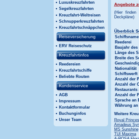
Luxuskreuzfahrten
Angebote zu
Segelkreuzfahrten
(Hier finden
-
Kreuzfahrt
Weltreisen
Deckpläne)
Schnupperkreuzfahrten
Kreuzfahrtschnäppchen
Überblick S
Reiseversicherung
Schiffsname
Reederei
ERV Reiseschutz
Baujahr des 
Länge des S
Kreuzfahrtinfos
Breite des S
Geschwindig
Reedereien
Nationalität
Kreuzfahrtschiffe
Schiffswerft
Beliebte Routen
Anzahl der 
Anzahl der 
Kundenservice
Restaurants
AGB
Anzahl der 
Sprache an 
Impressum
Währung an
Kontaktformular
Buchunginfos
Weitere Kreu
Unser Team
Royal Prince
Amadeus Sy
MS Sunshine
TUI Maxima
A-ROSA Flor