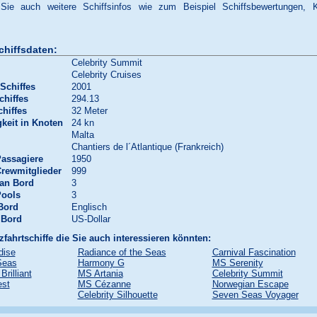
 Sie auch weitere Schiffsinfos wie zum Beispiel Schiffsbewertungen, 
chiffsdaten:
Celebrity Summit
Celebrity Cruises
Schiffes
2001
chiffes
294.13
chiffes
32 Meter
keit in Knoten
24 kn
Malta
Chantiers de l´Atlantique (Frankreich)
Passagiere
1950
Crewmitglieder
999
 an Bord
3
Pools
3
Bord
Englisch
 Bord
US-Dollar
zfahrtschiffe die Sie auch interessieren könnten:
dise
Radiance of the Seas
Carnival Fascination
 Seas
Harmony G
MS Serenity
rilliant
MS Artania
Celebrity Summit
est
MS Cézanne
Norwegian Escape
Celebrity Silhouette
Seven Seas Voyager