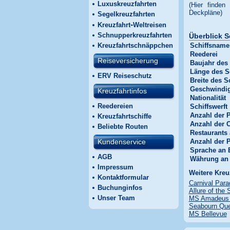
Luxuskreuzfahrten
(Hier finden
Deckpläne)
Segelkreuzfahrten
-
Kreuzfahrt
Weltreisen
Schnupperkreuzfahrten
Überblick S
Kreuzfahrtschnäppchen
Schiffsname
Reederei
Reiseversicherung
Baujahr des 
Länge des S
ERV Reiseschutz
Breite des S
Geschwindig
Kreuzfahrtinfos
Nationalität
Reedereien
Schiffswerft
Anzahl der 
Kreuzfahrtschiffe
Anzahl der 
Beliebte Routen
Restaurants
Kundenservice
Anzahl der 
Sprache an 
AGB
Währung an
Impressum
Weitere Kreu
Kontaktformular
Carnival Para
Buchunginfos
Allure of the
Unser Team
MS Amadeus B
Seabourn Qu
MS Bellevue