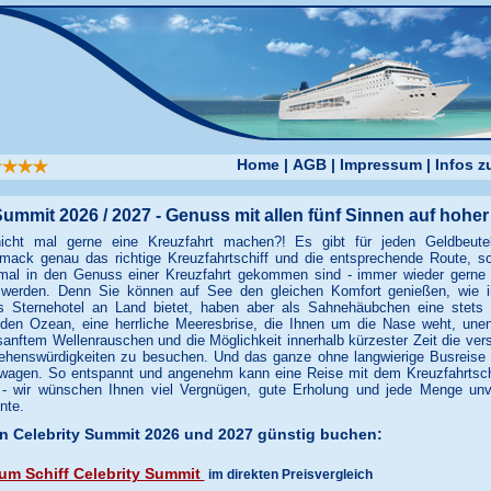
Home
|
AGB
|
Impressum
|
Infos 
Summit 2026 / 2027 - Genuss mit allen fünf Sinnen auf hoher
icht mal gerne eine Kreuzfahrt machen?! Es gibt für jeden Geldbeute
mack genau das richtige Kreuzfahrtschiff und die entsprechende Route, s
mal in den Genuss einer Kreuzfahrt gekommen sind - immer wieder gerne 
werden. Denn Sie können auf See den gleichen Komfort genießen, wie i
es Sternehotel an Land bietet, haben aber als Sahnehäubchen eine stets 
 den Ozean, eine herrliche Meeresbrise, die Ihnen um die Nase weht, une
 sanftem Wellenrauschen und die Möglichkeit innerhalb kürzester Zeit die ve
ehenswürdigkeiten zu besuchen. Und das ganze ohne langwierige Busreise 
wagen. So entspannt und angenehm kann eine Reise mit dem Kreuzfahrtschi
- wir wünschen Ihnen viel Vergnügen, gute Erholung und jede Menge unv
nte.
n Celebrity Summit 2026 und 2027 günstig buchen:
um Schiff Celebrity Summit
im direkten Preisvergleich