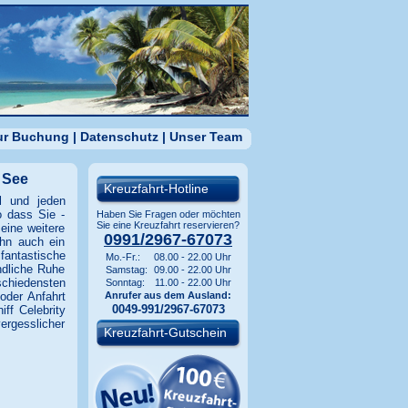
zur Buchung
|
Datenschutz
|
Unser Team
 See
Kreuzfahrt-Hotline
l und jeden
o dass Sie -
Haben Sie Fragen oder möchten
Sie eine Kreuzfahrt reservieren?
eine weitere
0991/2967-67073
hn auch ein
fantastische
Mo.-Fr.:
08.00 - 22.00 Uhr
ndliche Ruhe
Samstag:
09.00 - 22.00 Uhr
rschiedensten
Sonntag:
11.00 - 22.00 Uhr
oder Anfahrt
Anrufer aus dem Ausland:
0049-991/2967-67073
ff Celebrity
ergesslicher
Kreuzfahrt-Gutschein