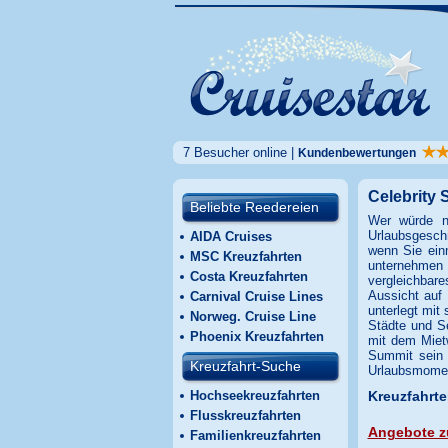
7 Besucher online |
Kundenbewertungen
Celebrity 
Beliebte Reedereien
Wer würde n
Urlaubsgesch
AIDA Cruises
wenn Sie ein
MSC Kreuzfahrten
unternehmen 
Costa Kreuzfahrten
vergleichbar
Aussicht auf
Carnival Cruise Lines
unterlegt mit
Norweg. Cruise Line
Städte und S
Phoenix Kreuzfahrten
mit dem Miet
Summit sein 
Kreuzfahrt-Suche
Urlaubsmome
Hochseekreuzfahrten
Kreuzfahrte
Flusskreuzfahrten
Angebote z
Familienkreuzfahrten